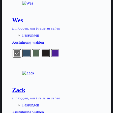
Optionen
können
auf
der
Wes
Produktseite
gewählt
Einloggen, um Preise zu sehen
werden
Fassungen
Dieses
Ausführung wählen
Produkt
weist
mehrere
Varianten
auf.
Die
Optionen
können
auf
der
Zack
Produktseite
gewählt
Einloggen, um Preise zu sehen
werden
Fassungen
Dieses
Ausführung wählen