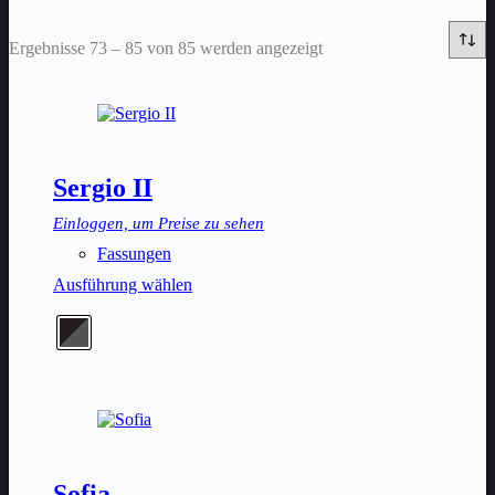
Ergebnisse 73 – 85 von 85 werden angezeigt
Sergio II
Einloggen, um Preise zu sehen
Fassungen
Dieses
Ausführung wählen
Produkt
weist
mehrere
Varianten
auf.
Die
Optionen
können
auf
der
Sofia