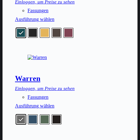
Einloggen, um Preise zu sehen
werden
Fassungen
Dieses
Ausführung wählen
Produkt
weist
mehrere
Varianten
auf.
Die
Optionen
können
auf
der
Warren
Produktseite
gewählt
Einloggen, um Preise zu sehen
werden
Fassungen
Dieses
Ausführung wählen
Produkt
weist
mehrere
Varianten
auf.
Die