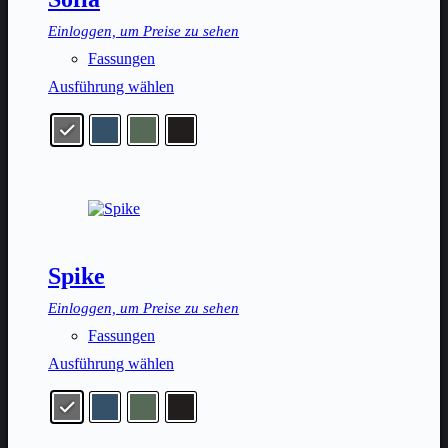
Produktseite
gewählt
Einloggen, um Preise zu sehen
werden
Fassungen
Dieses
Ausführung wählen
Produkt
weist
mehrere
Varianten
auf.
Die
Optionen
können
auf
der
Spike
Produktseite
gewählt
Einloggen, um Preise zu sehen
werden
Fassungen
Dieses
Ausführung wählen
Produkt
weist
mehrere
Varianten