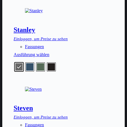
auf.
Die
Optionen
können
auf
der
Stanley
Produktseite
gewählt
Einloggen, um Preise zu sehen
werden
Fassungen
Dieses
Ausführung wählen
Produkt
weist
mehrere
Varianten
auf.
Die
Optionen
können
auf
der
Steven
Produktseite
gewählt
Einloggen, um Preise zu sehen
werden
Fassungen