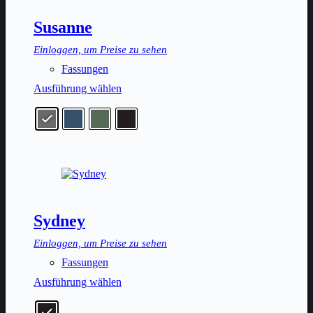
auf
der
Susanne
Produktseite
gewählt
Einloggen, um Preise zu sehen
werden
Fassungen
Dieses
Ausführung wählen
Produkt
weist
mehrere
Varianten
auf.
Die
Optionen
können
auf
der
Sydney
Produktseite
gewählt
Einloggen, um Preise zu sehen
werden
Fassungen
Dieses
Ausführung wählen
Produkt
weist