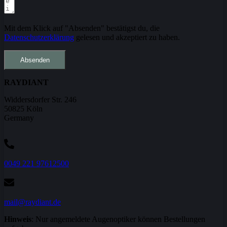
Mit dem Klick auf "Absenden" bestätigst du, die
Datenschutzerklärung
gelesen und akzeptiert zu haben.
Absenden
RAYDIANT
Widdersdorfer Str. 246
50825 Köln
Germany
‭0049 221 97612500‬
mail@raydiant.de
Hinweis
: Nur angemeldete Augenoptiker können Bestellungen