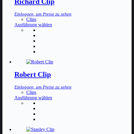
Richard Clip
auf
der
Einloggen, um Preise zu sehen
Produktseite
Clips
gewählt
Dieses
Ausführung wählen
werden
Produkt
weist
mehrere
Varianten
auf.
Die
Optionen
können
auf
Robert Clip
der
Produktseite
Einloggen, um Preise zu sehen
gewählt
Clips
werden
Dieses
Ausführung wählen
Produkt
weist
mehrere
Varianten
auf.
Die