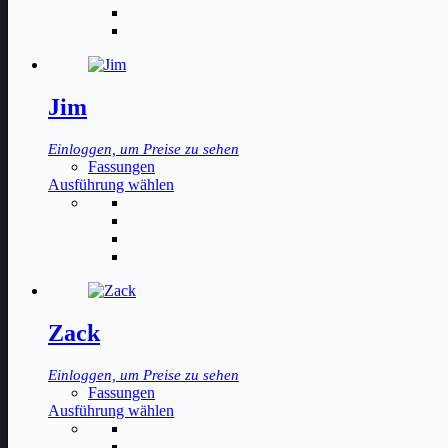
mehrere
Varianten
auf.
Die
Optionen
können
Jim
auf
der
Einloggen, um Preise zu sehen
Produktseite
Fassungen
gewählt
Dieses
Ausführung wählen
werden
Produkt
weist
mehrere
Varianten
auf.
Die
Optionen
können
Zack
auf
der
Einloggen, um Preise zu sehen
Produktseite
Fassungen
gewählt
Dieses
Ausführung wählen
werden
Produkt
weist