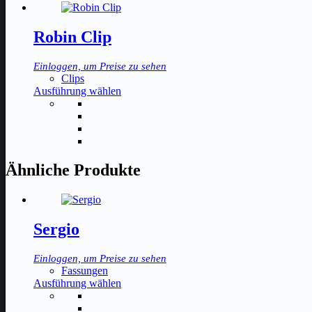
Robin Clip
Einloggen, um Preise zu sehen
Clips
Dieses
Ausführung wählen
Produkt
weist
mehrere
Varianten
auf.
Die
Ähnliche Produkte
Optionen
können
auf
der
Sergio
Produktseite
gewählt
werden
Einloggen, um Preise zu sehen
Fassungen
Dieses
Ausführung wählen
Produkt
weist