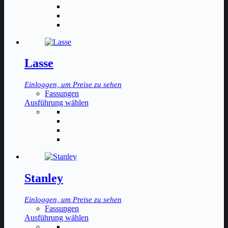
weist
mehrere
Varianten
auf.
Die
Optionen
können
Lasse
auf
der
Einloggen, um Preise zu sehen
Produktseite
Fassungen
gewählt
Dieses
Ausführung wählen
werden
Produkt
weist
mehrere
Varianten
auf.
Die
Optionen
können
Stanley
auf
der
Einloggen, um Preise zu sehen
Produktseite
Fassungen
gewählt
Dieses
Ausführung wählen
werden
Produkt