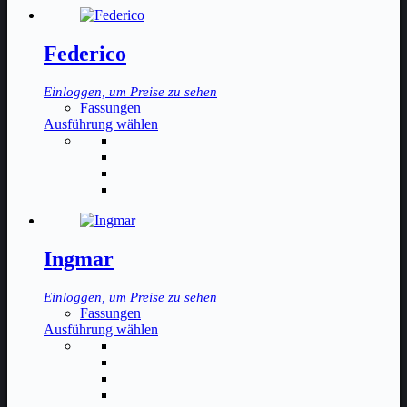
Die
Optionen
können
Federico
auf
der
Einloggen, um Preise zu sehen
Produktseite
Fassungen
gewählt
Dieses
Ausführung wählen
werden
Produkt
weist
mehrere
Varianten
auf.
Die
Optionen
können
Ingmar
auf
der
Einloggen, um Preise zu sehen
Produktseite
Fassungen
gewählt
Dieses
Ausführung wählen
werden
Produkt
weist
mehrere
Varianten