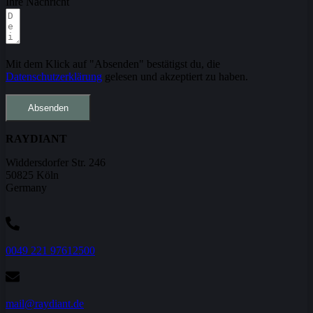
Ihre Nachricht
Mit dem Klick auf "Absenden" bestätigst du, die
Datenschutzerklärung
gelesen und akzeptiert zu haben.
Absenden
RAYDIANT
Widdersdorfer Str. 246
50825 Köln
Germany
‭0049 221 97612500‬
mail@raydiant.de