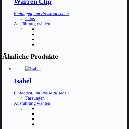
Warren Clip
Einloggen, um Preise zu sehen
Clips
Dieses
Ausführung wählen
Produkt
weist
mehrere
Varianten
auf.
Die
Ähnliche Produkte
Optionen
können
auf
der
Isabel
Produktseite
gewählt
werden
Einloggen, um Preise zu sehen
Fassungen
Dieses
Ausführung wählen
Produkt
weist
mehrere
Varianten
auf.