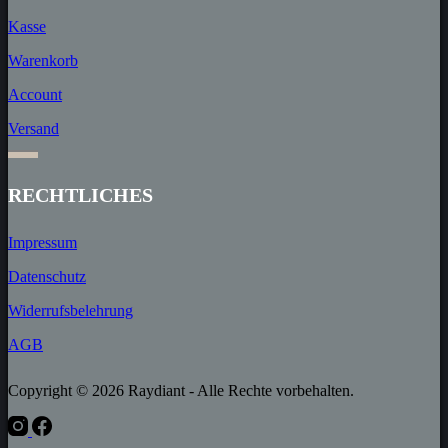
Kasse
Warenkorb
Account
Versand
RECHT­LICHES
Impressum
Datenschutz
Widerrufs­belehrung
AGB
Copyright © 2026 Raydiant - Alle Rechte vorbehalten.