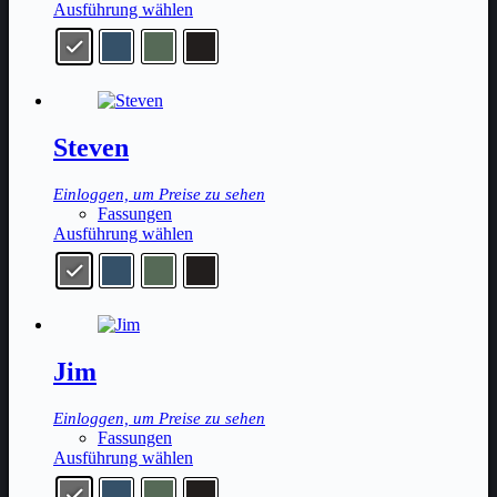
Produktseite
Dieses
Ausführung wählen
gewählt
Produkt
werden
weist
mehrere
Varianten
auf.
Die
Steven
Optionen
können
auf
Einloggen, um Preise zu sehen
der
Fassungen
Produktseite
Dieses
Ausführung wählen
gewählt
Produkt
werden
weist
mehrere
Varianten
auf.
Die
Jim
Optionen
können
auf
Einloggen, um Preise zu sehen
der
Fassungen
Produktseite
Dieses
Ausführung wählen
gewählt
Produkt
werden
weist