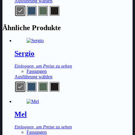
Dieses
Ausführung wählen
Produkt
weist
mehrere
Varianten
Ähnliche Produkte
auf.
Die
Optionen
können
auf
Sergio
der
Produktseite
gewählt
Einloggen, um Preise zu sehen
werden
Fassungen
Dieses
Ausführung wählen
Produkt
weist
mehrere
Varianten
auf.
Die
Mel
Optionen
können
auf
Einloggen, um Preise zu sehen
der
Fassungen