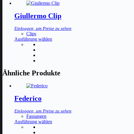
Giullermo Clip
Einloggen, um Preise zu sehen
Clips
Dieses
Ausführung wählen
Produkt
weist
mehrere
Varianten
auf.
Die
Ähnliche Produkte
Optionen
können
auf
der
Federico
Produktseite
gewählt
werden
Einloggen, um Preise zu sehen
Fassungen
Dieses
Ausführung wählen
Produkt
weist