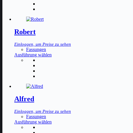
mehrere
Varianten
auf.
Die
Optionen
können
Robert
auf
der
Einloggen, um Preise zu sehen
Produktseite
Fassungen
gewählt
Dieses
Ausführung wählen
werden
Produkt
weist
mehrere
Varianten
auf.
Die
Optionen
können
Alfred
auf
der
Einloggen, um Preise zu sehen
Produktseite
Fassungen
gewählt
Dieses
Ausführung wählen
werden
Produkt
weist