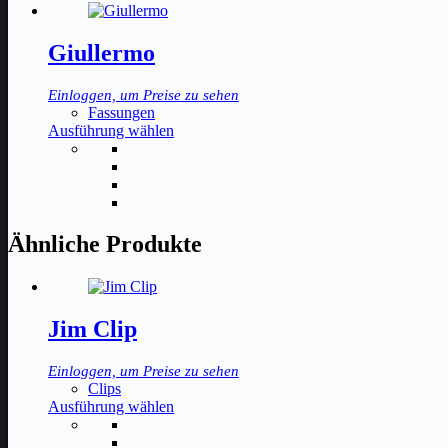
Giullermo
Einloggen, um Preise zu sehen
Fassungen
Dieses
Ausführung wählen
Produkt
weist
mehrere
Varianten
auf.
Die
Ähnliche Produkte
Optionen
können
auf
der
Jim Clip
Produktseite
gewählt
werden
Einloggen, um Preise zu sehen
Clips
Dieses
Ausführung wählen
Produkt
weist