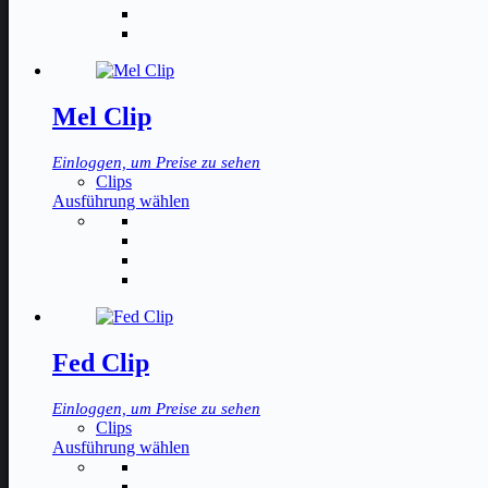
mehrere
Varianten
auf.
Die
Optionen
können
Mel Clip
auf
der
Einloggen, um Preise zu sehen
Produktseite
Clips
gewählt
Dieses
Ausführung wählen
werden
Produkt
weist
mehrere
Varianten
auf.
Die
Optionen
können
Fed Clip
auf
der
Einloggen, um Preise zu sehen
Produktseite
Clips
gewählt
Dieses
Ausführung wählen
werden
Produkt
weist